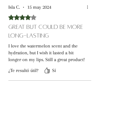
Isla C.
•
15 may 2024
Obtuvo 4 de 5 estrellas.
Great but Could Be More
Long-Lasting
I love the watermelon scent and the
hydration, but I wish it lasted a bit
longer on my lips. Still a great product!
¿Te resultó útil?
Sí
Georgia W.
•
03 feb 2024
Obtuvo 5 de 5 estrellas.
My New Favorite Lip Balm
This is my new favorite lip balm! The
Watermelon Splash flavor is amazing,
and it keeps my lips soft and smooth.