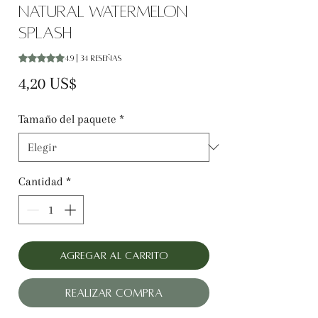
natural Watermelon
Splash
Según 34 reseñas, la calificación es de 4.9 de 5 estrellas
4.9 | 34 reseñas
Precio
4,20 US$
Tamaño del paquete
*
Cantidad
*
Agregar al carrito
Realizar compra