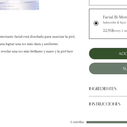
Facial Bi-Mon
Subscribe & Sav
22,95$
every 2 m
mectante facial está diseñado para suavizar la piel,
ara lograr una tez más clara y uniforme.
evelar una tez más brillante y suave y la piel luce
Add
S
INGREDIENTES
Jugo de aloe vera orgánico
INSTRUCCIONES
extracto de Glycyrrhiza gl
Helianthus annuus (
giras
Aplicar en todo el rostro 
longa (
cúrcuma
), gliceri
fenoxietanol
5 estrellas