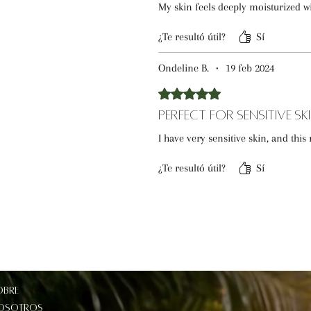
My skin feels deeply moisturized wit
¿Te resultó útil?
Sí
Ondeline B.
•
19 feb 2024
Obtuvo 5 de 5 estrellas.
Perfect for Sensitive Ski
I have very sensitive skin, and thi
¿Te resultó útil?
Sí
obre
osotros