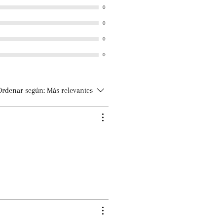
0
0
0
0
Ordenar según:
Más relevantes