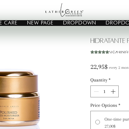
E CARE
New Page
Dropdown
Dropd
Hidratante 
Según 29 reseñas, l
5.0 | 29 reseñ
Price
22,95$
every 2 mon
Quantity
*
Price Options
*
One-time pur
27,00$