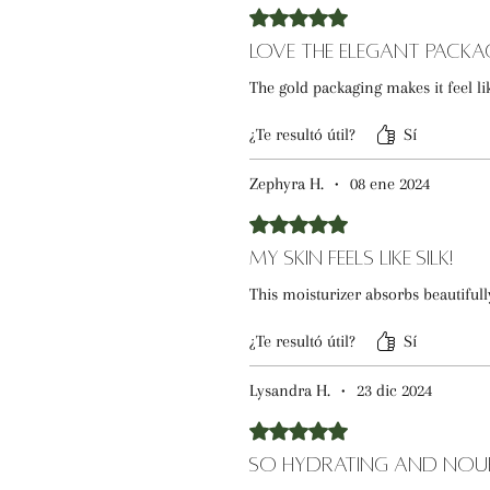
Obtuvo 5 de 5 estrellas.
Love the Elegant Packa
The gold packaging makes it feel l
¿Te resultó útil?
Sí
Zephyra H.
•
08 ene 2024
Obtuvo 5 de 5 estrellas.
My Skin Feels Like Silk!
This moisturizer absorbs beautiful
¿Te resultó útil?
Sí
Lysandra H.
•
23 dic 2024
Obtuvo 5 de 5 estrellas.
So Hydrating and Nour