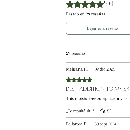
Obtuvo 5 de 5 estrellas.
5.0
Basado en 29 reseñas
Dejar una reseña
29 reseñas
Melisaria H.
•
09 dic 2024
Obtuvo 5 de 5 estrellas.
Best Addition to My Sk
This moisturizer completes my ski
¿Te resultó útil?
Sí
Bellarose D.
•
30 sept 2024