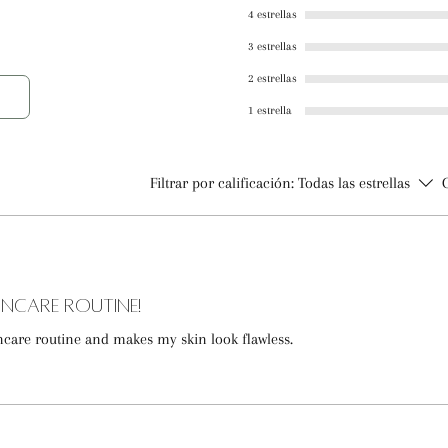
4 estrellas
3 estrellas
2 estrellas
1 estrella
Filtrar por calificación:
Todas las estrellas
incare Routine!
ncare routine and makes my skin look flawless.