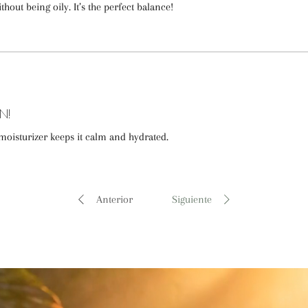
hout being oily. It’s the perfect balance!
n!
s moisturizer keeps it calm and hydrated.
Anterior
Siguiente
"pureza, bienestar y cuidado natural" -
LatherGreen