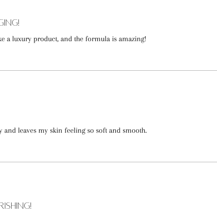
ging!
ike a luxury product, and the formula is amazing!
ly and leaves my skin feeling so soft and smooth.
ishing!