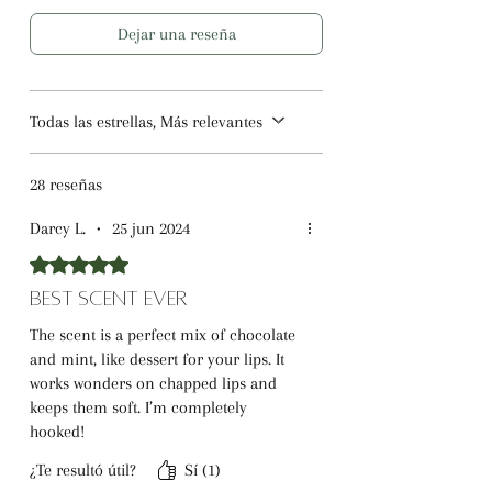
Dejar una reseña
Todas las estrellas, Más relevantes
28 reseñas
Darcy L.
•
25 jun 2024
Obtuvo 5 de 5 estrellas.
Best Scent Ever
The scent is a perfect mix of chocolate
and mint, like dessert for your lips. It
works wonders on chapped lips and
keeps them soft. I’m completely
hooked!
¿Te resultó útil?
Sí (1)