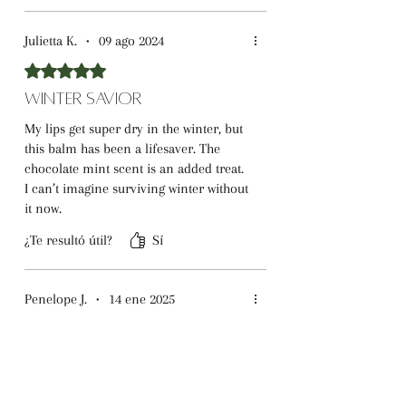
Julietta K.
•
09 ago 2024
Obtuvo 5 de 5 estrellas.
Winter Savior
My lips get super dry in the winter, but
this balm has been a lifesaver. The
chocolate mint scent is an added treat.
I can’t imagine surviving winter without
it now.
¿Te resultó útil?
Sí
Penelope J.
•
14 ene 2025
Obtuvo 4 de 5 estrellas.
Almost Perfect
This lip balm smells amazing and