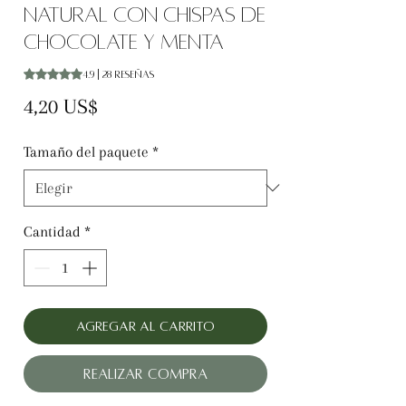
natural con chispas de
chocolate y menta
Según 28 reseñas, la calificación es de 4.9 de 5 estrellas
4.9 | 28 reseñas
Precio
4,20 US$
Tamaño del paquete
*
Cantidad
*
Agregar al carrito
Realizar compra