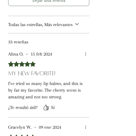
Dejar una reseña
Todas las estrellas, Más relevantes
33 reseñas
Alina O.
•
15 feb 2024
Obtuvo 5 de 5 estrellas.
My New Favorite!
I’ve tried so many lip balms, and this is
by far my favorite. The cherry scent is
amazing and not too strong.
¿Te resultó útil?
Sí
Gracelyn W.
•
09 ene 2024