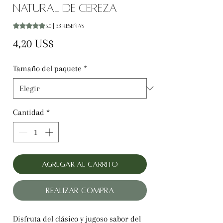
natural de cereza
Según 33 reseñas, la calificación es de 5.0 de 5 estrellas
5.0 | 33 reseñas
Precio
4,20 US$
Tamaño del paquete
*
Cantidad
*
Agregar al carrito
Realizar compra
Disfruta del clásico y jugoso sabor del