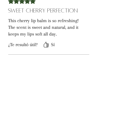
Obtuvo 5 de 5 estrellas.
Sweet Cherry Perfection
This cherry lip balm is so refreshing!
The scent is sweet and natural, and it
keeps my lips soft all day.
¿Te resultó útil?
Sí
Sloane K.
•
29 dic 2024
Obtuvo 5 de 5 estrellas.
Lightweight and Effective
The balm feels lightweight but does a
great job keeping my lips moisturized.
The cherry scent is divine!
¿Te resultó útil?
Sí