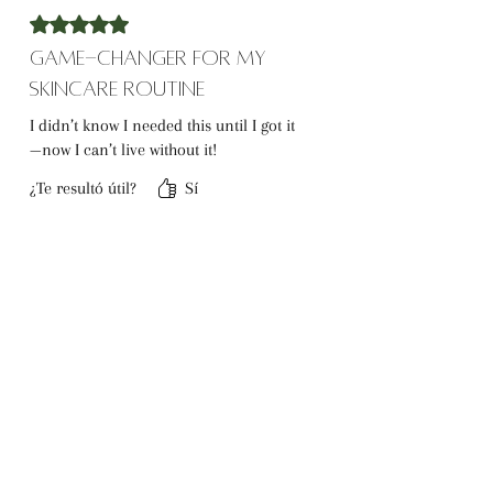
Obtuvo 5 de 5 estrellas.
Game-Changer for My
Skincare Routine
I didn’t know I needed this until I got it
—now I can’t live without it!
¿Te resultó útil?
Sí
Meliora A.
•
11 sept 2024
Obtuvo 5 de 5 estrellas.
Reduces Bumps and
Rough Patches
My arms used to have rough bumps,
but this brush has smoothed them out.
¿Te resultó útil?
Sí