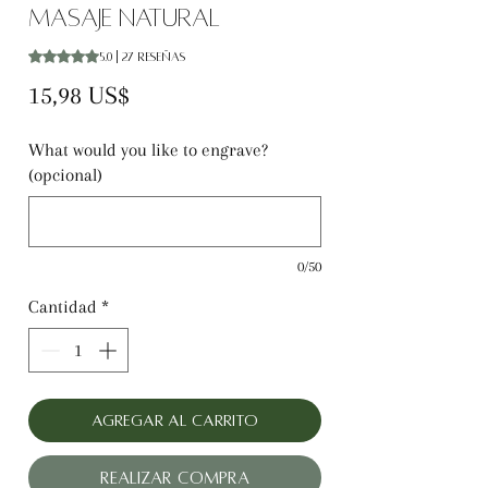
masaje natural
Según 27 reseñas, la calificación es de 5.0 de 5 estrellas
5.0 | 27 reseñas
Precio
15,98 US$
What would you like to engrave?
(opcional)
0/50
Cantidad
*
Agregar al carrito
Realizar compra